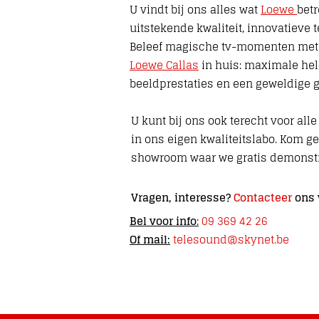
U vindt bij ons alles wat
Loewe
betr
uitstekende kwaliteit, innovatieve 
Beleef magische tv-momenten me
Loewe Callas
in huis: maximale he
beeldprestaties en een geweldige g
U kunt bij ons ook terecht voor all
in ons eigen kwaliteitslabo. Kom g
showroom waar we gratis demonstr
Vragen, interesse?
Contacteer
ons
Bel voor info
:
09 369 42 26
Of mail:
telesound@skynet.be