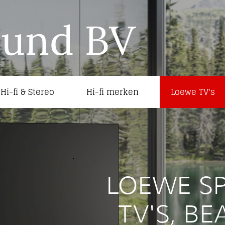
ound BV
Hi-fi & Stereo
Hi-fi merken
Loewe TV's
LOEWE SP
TV'S, B