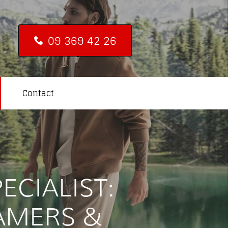
09 369 42 26
Contact
ECIALIST:
EAMERS &